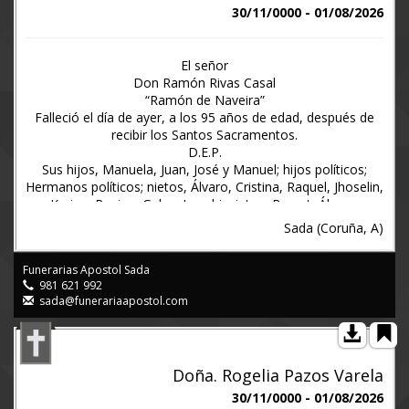
Iñás (Oleiros), 3 de agosto de 2026
30/11/0000 - 01/08/2026
www.funerariaapostol.es (981.662.333)
El señor
Don Ramón Rivas Casal
“Ramón de Naveira”
Falleció el día de ayer, a los 95 años de edad, después de
recibir los Santos Sacramentos.
D.E.P.
Sus hijos, Manuela, Juan, José y Manuel; hijos políticos;
Hermanos políticos; nietos, Álvaro, Cristina, Raquel, Jhoselin,
Karina, Regina, Gala y Leo; bisnietos, Bryant, Álvaro,
Federico, Nina y Sofía; sobrinos, primos y demás familia.
Sada (Coruña, A)
Ruegan una oración por el eterno descanso de su alma.
Misa: hoy domingo, día 2, a las CINCO de la tarde, en la
Funerarias Apostol Sada
capilla del tanatorio. Cremación: a continuación, en la
981 621 992
intimidad familiar.
sada@funerariaapostol.com
Tanatorio Apóstol: hogar funerario nº 1, lugar Tarabelo, 58
Sada (A Coruña)
Pésames: sada@funerariaapostol.com
O Castro (Sada), 2 de agosto de 2026
Doña. Rogelia Pazos Varela
www.funerariaapostol.es 981 621992
30/11/0000 - 01/08/2026