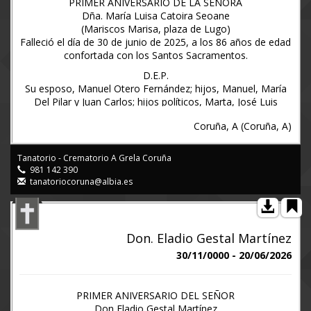
PRIMER ANIVERSARIO DE LA SEÑORA
Dña. María Luisa Catoira Seoane
(Mariscos Marisa, plaza de Lugo)
Falleció el día de 30 de junio de 2025, a los 86 años de edad
confortada con los Santos Sacramentos.
D.E.P.
Su esposo, Manuel Otero Fernández; hijos, Manuel, María
Del Pilar y Juan Carlos; hijos políticos, Marta, José Luis
Castro y Marta Patiño; nietos, Noelia, Paula, Laura, Lorena
Coruña, A (Coruña, A)
y Manuel; bisnietos; hermanas políticas, Mercedes Otero y
Olga Parga; sobrinos, primos y demás familia.
Ruegan una oración por el eterno descanso de su alma y
Tanatorio - Crematorio A Grela Coruña
agradecen la asistencia al funeral de aniversario que tendrá
981 142 390
lugar en la iglesia parroquial de San Cristóbal Das viñas, el
tanatoriocoruna@albia.es
día 26 de junio, a las SIETE de la tarde, favores por los que
la familia anticipa las más expresivas gracias.
A Coruña, 21 de junio de 2026
Don. Eladio Gestal Martínez
Tanatorio-Crematorio Albia A Coruña. Tel. 981 142390 -
www.albia.es
30/11/0000 - 20/06/2026
PRIMER ANIVERSARIO DEL SEÑOR
Don Eladio Gestal Martínez