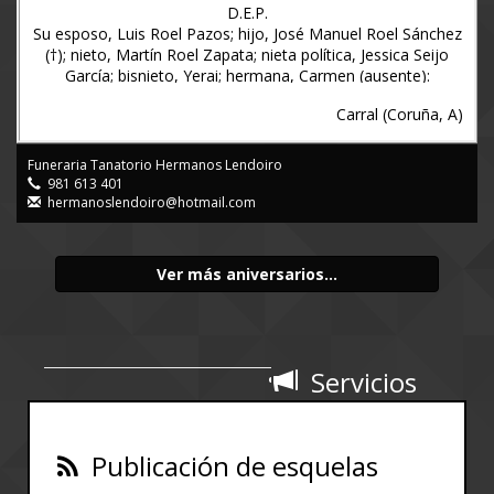
D.E.P.
Su esposo, Luis Roel Pazos; hijo, José Manuel Roel Sánchez
(†); nieto, Martín Roel Zapata; nieta política, Jessica Seijo
García; bisnieto, Yerai; hermana, Carmen (ausente):
hermano político, José Roel Pazos; sobrinos, primos y
Carral (Coruña, A)
demás familia.
Ruegan una oración por el eterno descanso de su alma y
Funeraria Tanatorio Hermanos Lendoiro
comunican la celebración del funeral de aniversario, acto
981 613 401
que tendrá lugar el próximo SÁBADO día 28 de marzo a las
hermanoslendoiro@hotmail.com
DOCE del mediodía en la iglesia parroquial de San Martín de
Tabeayo, dando las gracias a todos los asistentes a dicho
acto.
Ver más aniversarios...
Gosende – Tabeayo - Carral, 22 de marzo de 2026
(Funeraria Lendoiro)
Servicios
Publicación de esquelas