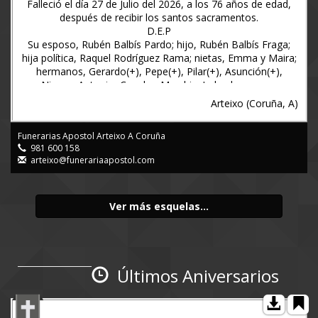
Falleció el día 27 de Julio del 2026, a los 76 años de edad,
después de recibir los santos sacramentos.
D.E.P
Su esposo, Rubén Balbís Pardo; hijo, Rubén Balbís Fraga;
hija política, Raquel Rodríguez Rama; nietas, Emma y Maira;
hermanos, Gerardo(+), Pepe(+), Pilar(+), Asunción(+),
Nieves, Antonio, Concha, Merchi y Lolo ; hermanos
políticos, ; sobrinos; ahijada; primos y demás familia.
Arteixo (Coruña, A)
Ruegan una oración por el eterno descanso de su alma y
agradecen la asistencia al funeral de cuerpo presente que se
Funerarias Apostol Arteixo A Coruña
oficiará hoy Martes, día 28 a las SIETE de la tarde en la
981 600 158
Iglesia parroquial de Santiago de Arteixo (Avda. Apóstol
arteixo@funerariaapostol.com
Santiago), siendo a continuación la conducción de sus
restos mortales al cementerio parroquial viejo de Arteixo,
por cuyos favores anticipan gracias.
La salida del hogar funerario se efectuará a las SIETE
Ver más esquelas...
MENOS DIEZ de la tarde.
Tanatorio Apóstol: Hogar Funerario nº3 Avda. Apóstol
Santiago nº10 - Arteixo
Arteixo, a 28 de Julio de 2026
Últimos Aniversarios
www.funerariaapostol.es (981600158)