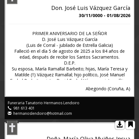
Don. José Luis Vázquez García
30/11/0000 - 01/08/2026
PRIMER ANIVERSARIO DE LA SEÑOR
D. José Luis Vázquez García
(Luis de Corral - jubilado de Estrella Galicia)
Falleció en el día 5 de agosto de 2025 a los 84 años de
edad, después de recibir los Santos Sacramentos.
D.E.P.
Su esposa, María Ramallal Barbeito; hijas, María Teresa y
Matilde (†) Vázquez Ramallal; hijo político, José Manuel
Fachal Barbeito; nieto, David Fachal Vázquez; nieta política,
Tania Blanco Pena; bisnietas, Julia y Paula; hermanos,
Abegondo (Coruña, A)
Carmen, Isidro y Antonio Vázquez García; hermanos
políticos, Ángel, Pili, María José y Manolo; ahijada, Raquel;
Funeraria Tanatorio Hermanos Lendoiro
sobrinos, sobrinos políticos, primos y demás familia,
981 613 401
Ruegan una oración por el eterno descanso de su alma y
hermanoslendoiro@hotmail.com
comunican la celebración del funeral de aniversario, acto
que tendrá lugar el próximo DOMINGO día 9 de agosto a
las ONCE MENOS CUARTO de la mañana en la iglesia
parroquial de Santa María de Sarandones (Abegondo),
Doña. María Oliva Muiños Insua