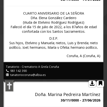
Santa María de Vigo - Cambre, 19 de juliode 2.026
(Funeraria Lendoiro)
CUARTO ANIVERSARIO DE LA SEÑORA
Dña. Elena González Cardeiro
(Viuda de Etelvino Rodríguez Rodríguez)
Falleció el día 15 de julio de 2022, a los 87años de edad
confortada con los Santos Sacramentos.
D.E.P.
Sus hijos, Etelvino y Manuela; nietos, Luis y Brenda; nieto
político, Joel; hermanos, María y Ofelia; hermano político,
Victoriano; sobrinos, primos y demás familia.
Coruña, A (Coruña, A)
Ruegan una oración por el eterno descanso de su alma y
agradecen la asistencia al funeral de aniversario que tendrá
Tanatorio - Crematorio A Grela Coruña
lugar en la iglesia parroquial de A Resurrección do Señor
981 142 390
(barrio Das Flores), el día 15, a las OCHO de la tarde,
tanatoriocoruna@albia.es
favores por los que la familia anticipa las más expresivas
gracias.
A Coruña, 12 de julio de 2026
Tanatorio-Crematorio Albia A Coruña. Tel. 981 142390 -
Doña. Marina Pedreira Martínez
www.albia.es
30/11/0000 - 27/06/2026