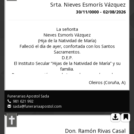
Santiago nº10, Arteixo.
Srta. Nieves Esmorís Vázquez
Arteixo, 6 de Agosto 2.026
30/11/0000 - 02/08/2026
www.funerariaapostol.es (981 600158)
La señorita
Nieves Esmorís Vázquez
(Hija de la Natividad de María)
Falleció el día de ayer, confortada con los Santos
Sacramentos.
D.E.P.
El Instituto Secular “Hijas de la Natividad de María” y su
familia.
Ruegan una oración por el eterno descanso de su alma y
agradecen la asistencia a la misa funeral de cuerpo presente
Oleiros (Coruña, A)
que se celebrará hoy lunes, día 3, a las ONCE de la mañana,
en La Grande Obra de Atocha – Iñás, siendo a continuación
Funerarias Apostol Sada
la conducción de sus restos mortales al cementerio
981 621 992
parroquial de San Julián de Barrañán (Arteixo), por cuyos
sada@funerariaapostol.com
favores anticipan gracias.
El arzobispo de Santiago de Compostela concede las
indulgencias acostumbradas.
Nota: Capilla Ardiente: “La Grande Obra de Atocha” –
Don. Ramón Rivas Casal
Campo do Souto – Rúa As Atochas, 2 – Iñás.