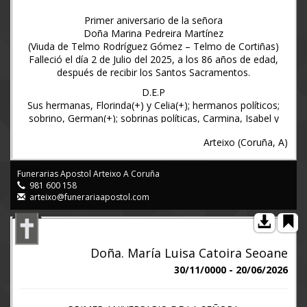
Primer aniversario de la señora
Doña Marina Pedreira Martínez
(Viuda de Telmo Rodríguez Gómez – Telmo de Cortiñas)
Falleció el día 2 de Julio del 2025, a los 86 años de edad,
después de recibir los Santos Sacramentos.
D.E.P
Sus hermanas, Florinda(+) y Celia(+); hermanos políticos;
sobrino, German(+); sobrinas políticas, Carmina, Isabel y
Ana; sobrinos nietos; ahijada, Marián; primos y demás
Arteixo (Coruña, A)
familia.
Ruegan una oración por el eterno descanso de su alma y
agradecen la asistencia al funeral de primer aniversario, que
Funerarias Apostol Arteixo A Coruña
se celebrará el próximo Sábado, día 4 de Julio, a las DOCE
981 600 158
de la mañana, en la iglesia parroquial de Santa Eulalia de
arteixo@funerariaapostol.com
Chamin, por cuyos favores anticipan las gracias.
Chamin - Arteixo, a 28 de Junio de 2026
wwwfunerariaapostol.es (981600158)
Doña. María Luisa Catoira Seoane
30/11/0000 - 20/06/2026