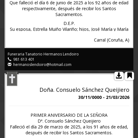
Que falleció el día 6 de junio de 2025 a los 92 años de edad
respectivamente, después de recibir los Santos
Sacramentos.
D.E.P.
Su esposa, Estrella Muiño Vilariño; hijos, José María y María
Estrella Fuentes Muiño; hijos políticos, María José Gende
Carral (Coruña, A)
Romay y Raúl Vilanova Fraga; nietos, David y Laura Ramos
Fuentes; nieto político, Adrián Couto Rodríguez; hermanos,
Benedicta (†), María (†), Carmen y José (†) Fuentes
Funeraria Tanatorio Hermanos Lendoiro
Campelo; hermanos políticos, sobrinos, primos y demás
981 613 401
familia,
hermanoslendoiro@hotmail.com
Ruegan una oración por el eterno descanso de su alma y
comunican la celebración del funeral de aniversario, acto
que tendrá lugar el próximo SÁBADO día 6 de junio a las
DOCE del mediodía en la iglesia parroquial de San Esteban
Doña. Consuelo Sánchez Queijiero
de Paleo (Carral), dando las gracias a todos los asistentes a
30/11/0000 - 21/03/2026
dicho acto.
O Casal - Carral, 31 de mayo de 2026 (Funeraria Lendoiro)
PRIMER ANIVERSARIO DE LA SEÑORA
Dª. Consuelo Sánchez Queijiero
Falleció el día 29 de marzo de 2025, a los 91 años de edad,
después de recibir los Santos Sacramentos.