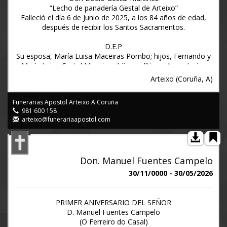
“Lecho de panadería Gestal de Arteixo”
Falleció el día 6 de Junio de 2025, a los 84 años de edad,
después de recibir los Santos Sacramentos.
D.E.P
Su esposa, María Luisa Maceiras Pombo; hijos, Fernando y
María Luisa Gestal Maceiras; hijos políticos, Ana y Javier;
nietos, Uxía, María, Marta y José Antonio; sobrinos; primos y
Arteixo (Coruña, A)
demás familia.
Ruegan una oración por el eterno descanso de su alma y
Funerarias Apostol Arteixo A Coruña
agradecen la asistencia al funeral de primer aniversario que
981 600 158
se oficiará el Viernes, día 26 de Junio, a las SIETE de la tarde
arteixo@funerariaapostol.com
en la iglesia parroquial de Santiago de Arteixo (Paseo
Fluvial), por cuyos favores anticipan gracias.
Arteixo 21 de Junio de 2.026
www.funerariaapostol.es (981600158)
Don. Manuel Fuentes Campelo
30/11/0000 - 30/05/2026
PRIMER ANIVERSARIO DEL SEÑOR
D. Manuel Fuentes Campelo
(O Ferreiro do Casal)