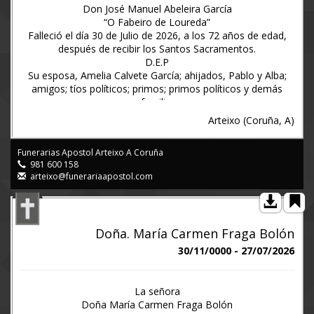
Don José Manuel Abeleira García
“O Fabeiro de Loureda”
Falleció el día 30 de Julio de 2026, a los 72 años de edad,
después de recibir los Santos Sacramentos.
D.E.P
Su esposa, Amelia Calvete García; ahijados, Pablo y Alba;
amigos; tíos políticos; primos; primos políticos y demás
familia.
Ruegan una oración por el eterno descanso de su alma y
Arteixo (Coruña, A)
agradecen la asistencia al funeral de cuerpo presente que se
oficiará hoy Viernes, día 31 a las SIETE Y CUARTO de la
Funerarias Apostol Arteixo A Coruña
tarde en la iglesia parroquial de Santa Mariña de Lañas,
981 600 158
siendo a continuación la conducción de sus restos mortales
arteixo@funerariaapostol.com
al cementerio parroquial de dicha parroquia, por cuyos
favores anticipan gracias.
La salida del hogar funerario se efectuará a las SIETE de la
tarde.
Doña. María Carmen Fraga Bolón
Tanatorio Apóstol: Hogar Funerario nº 2 - Avda. Apóstol
Santiago nº10 - Arteixo
30/11/0000 - 27/07/2026
Lañas - Arteixo, 31 de Julio de 2026
www.funerariaapostol.es 981 600158
La señora
Doña María Carmen Fraga Bolón