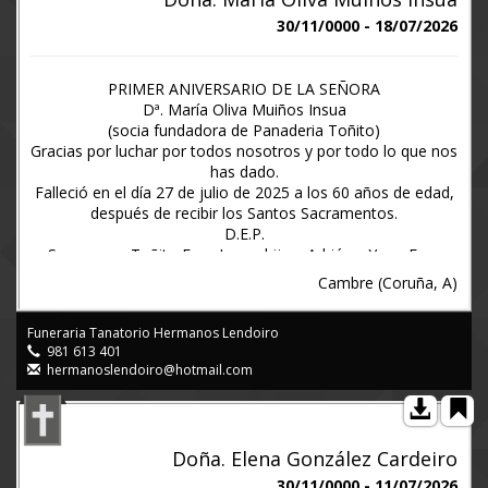
dando las gracias a todos los asistentes a dicho acto.
30/11/0000 - 18/07/2026
Sarandones - Abegondo, 2 de agosto de 2026 (Funeraria
Lendoiro)
PRIMER ANIVERSARIO DE LA SEÑORA
Dª. María Oliva Muiños Insua
(socia fundadora de Panaderia Toñito)
Gracias por luchar por todos nosotros y por todo lo que nos
has dado.
Falleció en el día 27 de julio de 2025 a los 60 años de edad,
después de recibir los Santos Sacramentos.
D.E.P.
Su esposo, Toñito Fero Insua; hijos, Adrián y Yago Fero
Muiños; madre, Casilda Insua Concheiro (viuda de Antonio
Cambre (Coruña, A)
Muiños Caridad); hermanos, Xavier, Antonio y Juan Muiños
Insua; hermanos políticos, Elisa, Rosa ,Anabel y José
Funeraria Tanatorio Hermanos Lendoiro
Manuel; sobrinos, Juan David, Alexandra, Antón , Daniel y
981 613 401
Esther; sobrinos políticos, ahijados, primos y demás familia.
hermanoslendoiro@hotmail.com
Ruegan una oración por el eterno descanso de su alma y
comunican la celebración del funeral de aniversario, acto
que tendrá lugar el próximo DOMINGO día 26, a las DOCE
del mediodía en la iglesia parroquial de Santa María de Vigo
Doña. Elena González Cardeiro
(Cambre), dando las gracias a todos los asistentes a dicho
acto.
30/11/0000 - 11/07/2026