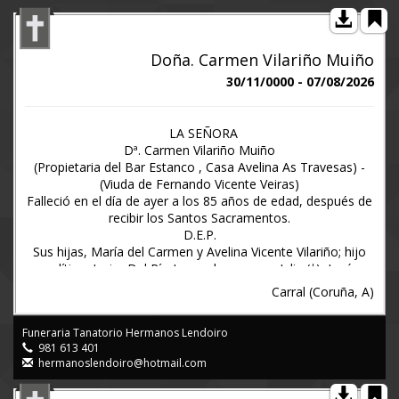
Doña. Carmen Vilariño Muiño
30/11/0000 - 07/08/2026
LA SEÑORA
Dª. Carmen Vilariño Muiño
(Propietaria del Bar Estanco , Casa Avelina As Travesas) -
(Viuda de Fernando Vicente Veiras)
Falleció en el día de ayer a los 85 años de edad, después de
recibir los Santos Sacramentos.
D.E.P.
Sus hijas, María del Carmen y Avelina Vicente Vilariño; hijo
político, Javier Del Río Louro; hermanos, Julia (†), José,
Manolo, Aurora, Antonio y Ricardo (ahijado) Vilariño Muiño;
Carral (Coruña, A)
hermanos políticos, Ricardo Nuñez (†), Sara Cernadas,
Remedios Orgeira, Jesus Orgeira y María del Carmen Villar,
Funeraria Tanatorio Hermanos Lendoiro
Antonio (†), Rafael (†), Avelina (†), Nilo y Luís Vicente Veiras,
981 613 401
Dolores Lesta (†), Antonio Amado (†), Mercedes Mosteiro y
hermanoslendoiro@hotmail.com
Elena Rivas; sobrinos, primos y demás familia.
Ruegan una oración por el eterno descanso de su alma.