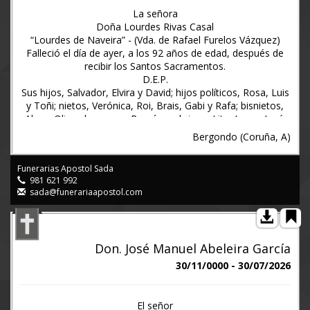
La señora
Doña Lourdes Rivas Casal
“Lourdes de Naveira” - (Vda. de Rafael Furelos Vázquez)
Falleció el día de ayer, a los 92 años de edad, después de
recibir los Santos Sacramentos.
D.E.P.
Sus hijos, Salvador, Elvira y David; hijos políticos, Rosa, Luis
y Toñi; nietos, Verónica, Roi, Brais, Gabi y Rafa; bisnietos,
Alex y Oliver; hermano, Ramón; sobrinos, Lita, Juan y José;
hermanos políticos y demás familia.
Bergondo (Coruña, A)
Ruegan una oración por el eterno descanso de su alma.
Exequias: hoy Domingo, a las SEIS de la tarde, en la iglesia
Funerarias Apostol Sada
parroquial de San Salvador de Bergondo.
981 621 992
Entierro: a continuación, en el cementerio de dicha
sada@funerariaapostol.com
parroquia. Salida del hogar funerario: a las SEIS MENOS
CUARTO de la tarde.
Tanatorio Apóstol: Hogar funerario nº 2, Lugar Tarabelo, 58
Sada (A Coruña).
Don. José Manuel Abeleira García
Pésames: sada@funerariaapostol.com
Bergondiño (Bergondo) 2 de Agosto de 2026
30/11/0000 - 30/07/2026
www.funerariaapostol.es 981 621992
El señor